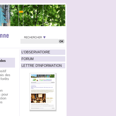
L'OBSERVATOIRE
FORUM
 des
LETTRE D'INFORMATION
sitif
ais des
forêts
en
s pour
stion
es