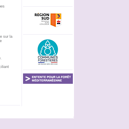
ues
e sur la
e
.
iliant