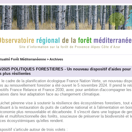
tualité Forêt Méditerranéenne
>
Archives
4/2025 POLITIQUES FORESTIERES - Un nouveau dispositif d'aides pour
s plus résilientes
le cadre de la planification écologique France Nation Verte, un nouveau dispo
es au renouvellement forestier a été ouvert le 5 novembre 2024. Il prend le rel
ositifs France Relance et France 2030, avec pour ambition d'accompagner les 
çaises dans leur adaptation face au changement climatique.
ichet pérenne vise à soutenir la résilience des écosystèmes forestiers, tout 
ibuant à la restauration du puits de carbone national et à l'alimentation en boi
conomie plus renouvelable et décarbonée. Il s'inscrit dans une logique de ge
le et multifonctionnelle des forêts, soucieuse de préserver la biodiversité et l
ices écosystémiques qu'elles rendent.
spositif s'articule autour de trois volets :