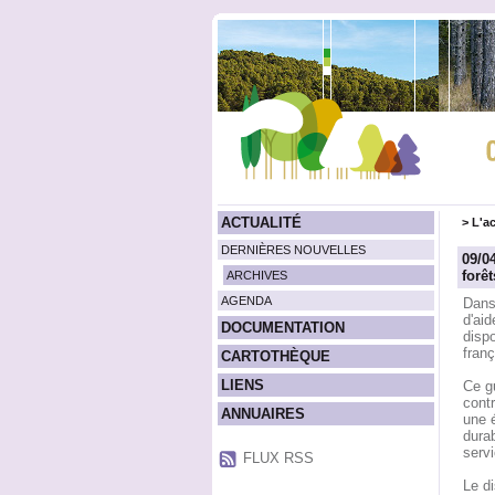
ACTUALITÉ
>
L'ac
DERNIÈRES NOUVELLES
09/0
forêt
ARCHIVES
AGENDA
Dans 
d'aid
DOCUMENTATION
disp
fran
CARTOTHÈQUE
LIENS
Ce gu
contr
ANNUAIRES
une é
durab
serv
FLUX RSS
Le di