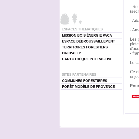
- Re
(séc
- Ada
ESPACES THEMATIQUES
- Amé
MISSION BOIS ÉNERGIE PACA
Les p
ESPACE DÉBROUSSAILLEMENT
plate
TERRITOIRES FORESTIERS
d'acc
- fra
PIN D'ALEP
CARTOTHÈQUE INTERACTIVE
Le c
Ce di
SITES PARTENAIRES
enje
COMMUNES FORESTIÈRES
Pour
FORÊT MODÈLE DE PROVENCE