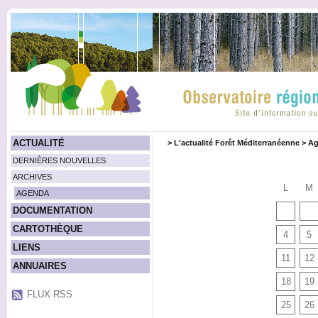
ACTUALITÉ
>
L'actualité Forêt Méditerranéenne
>
Ag
DERNIÈRES NOUVELLES
ARCHIVES
L
M
AGENDA
DOCUMENTATION
CARTOTHÈQUE
4
5
LIENS
11
12
ANNUAIRES
18
19
FLUX RSS
25
26