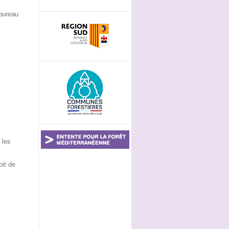
 bureau
 les
oit de