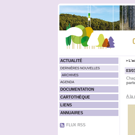
ACTUALITÉ
>
L'ac
DERNIÈRES NOUVELLES
03/0
ARCHIVES
Chaq
AGENDA
part
DOCUMENTATION
A la 
CARTOTHÈQUE
LIENS
ANNUAIRES
FLUX RSS