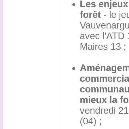
Les enjeux
forêt
- le je
Vauvenargue
avec l'ATD 
Maires 13 ;
Aménagemen
commercial
communaux 
mieux la fo
vendredi 21 
(04) ;