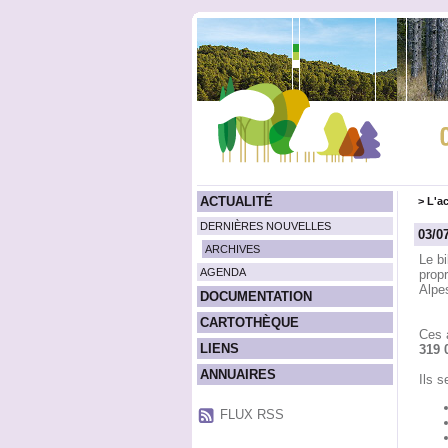
ACTUALITÉ
>
L'ac
DERNIÈRES NOUVELLES
03/0
ARCHIVES
Le bi
AGENDA
propr
Alpe
DOCUMENTATION
CARTOTHÈQUE
Ces 
LIENS
319 
ANNUAIRES
Ils s
FLUX RSS