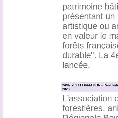
patrimoine bât
présentant un i
artistique ou a
en valeur le m
forêts français
durable". La 4
lancée.
24/07/2023 FORMATION - Rencontre
2023
L'associatio
forestières, an