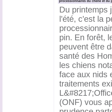
processionnaires du chêne et du 
Du printemps 
l'été, c'est la
processionnai
pin. En forêt, l
peuvent être d
santé des Ho
les chiens no
face aux nids 
traitements exi
L&#8217;Office
(ONF) vous app
prudence part