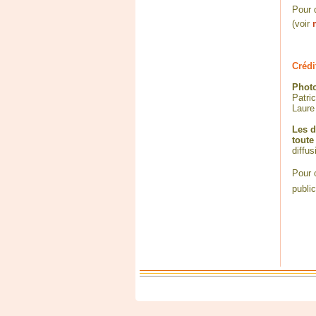
Pour d
(voir
Crédi
Photo
Patri
Laure
Les d
toute
diffus
Pour o
public