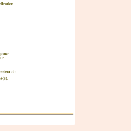
lication
 pour
eur
recteur de
é(s).