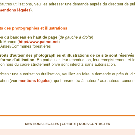
autres utilisations, veuillez adresser une demande auprès du directeur de pub
mentions légales
).
ts des photographies et illustrations
s du bandeau en haut de page
(
de gauche à droite
)
ck Morand (
http://www.patmo.net
)
 Ansel/Communes forestières
roits d'auteur des photographies et illustrations de ce site sont réservés
 forme d'utilisation
. En particulier, leur reproduction, leur enregistrement et l
ion hors du cadre strictement privé sont interdits sans autorisation.
btenir une autorisation dutilisation, veuillez en faire la demande auprès du di
ation (voir
mentions légales
), qui transmettra à lauteur / aux auteurs concern
MENTIONS LEGALES
|
CREDITS
|
NOUS CONTACTER