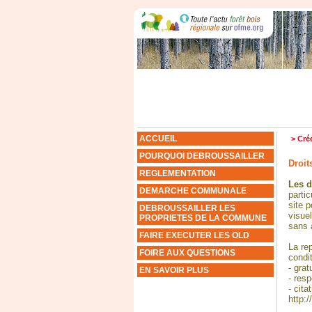
ACCUEIL
> Cré
POURQUOI DEBROUSSAILLER
Droit
REGLEMENTATION
Les d
DEMARCHE COMMUNALE
parti
site p
DEBROUSSAILLER LES
visuel
PROPRIETES DE LA COMMUNE
sans a
FAIRE EXECUTER LES OLD
La re
FOIRE AUX QUESTIONS
condi
- grat
EN SAVOIR PLUS
- resp
- cita
http: