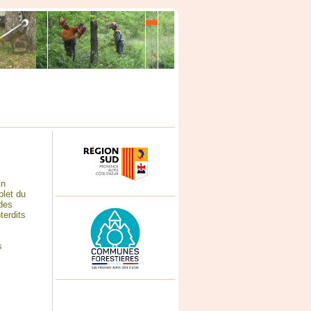
En
plet du
 des
terdits
s