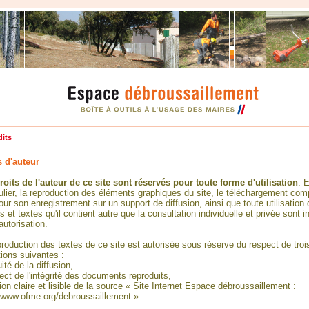
dits
s d'auteur
roits de l'auteur de ce site sont réservés pour toute forme d'utilisation
. 
culier, la reproduction des éléments graphiques du site, le téléchargement com
our son enregistrement sur un support de diffusion, ainsi que toute utilisation
s et textes qu'il contient autre que la consultation individuelle et privée sont in
utorisation.
production des textes de ce site est autorisée sous réserve du respect de troi
tions suivantes :
uité de la diffusion,
ect de l'intégrité des documents reproduits,
tion claire et lisible de la source « Site Internet Espace débroussaillement :
//www.ofme.org/debroussaillement ».